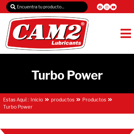
Turbo Power
Estas Aquí: :
Inicio
productos
Productos
Turbo Power